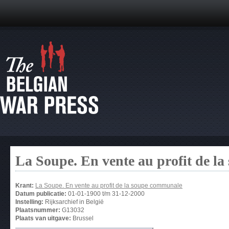
La Soupe. En vente au profit de l
Krant:
La Soupe. En vente au profit de la soupe communale
Datum publicatie:
01-01-1900
t/m
31-12-2000
Instelling:
Rijksarchief in België
Plaatsnummer:
G13032
Plaats van uitgave:
Brussel