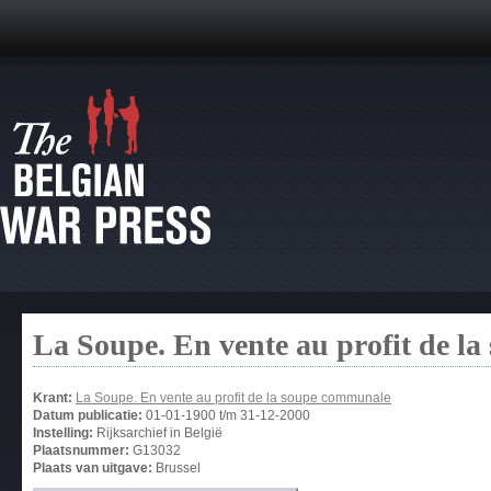
La Soupe. En vente au profit de l
Krant:
La Soupe. En vente au profit de la soupe communale
Datum publicatie:
01-01-1900
t/m
31-12-2000
Instelling:
Rijksarchief in België
Plaatsnummer:
G13032
Plaats van uitgave:
Brussel