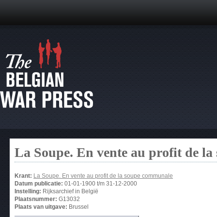
La Soupe. En vente au profit de l
Krant:
La Soupe. En vente au profit de la soupe communale
Datum publicatie:
01-01-1900
t/m
31-12-2000
Instelling:
Rijksarchief in België
Plaatsnummer:
G13032
Plaats van uitgave:
Brussel