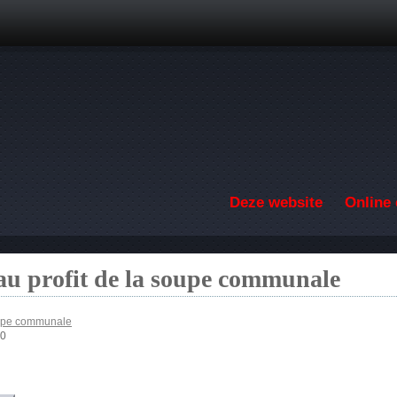
Overslaan en naar de inhoud gaan
Deze website
Online 
au profit de la soupe communale
soupe communale
00