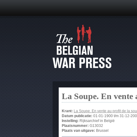
La Soupe. En vente 
Krant:
La Soupe. En vente au profit de la 
Datum publicatie:
01-01-1900
t/m
31-12-20
Instelling:
Rijksarchief in België
Plaatsnummer:
G13032
Plaats van uitgave:
Brussel