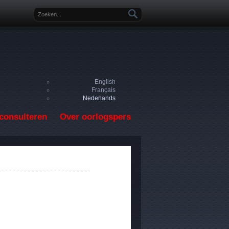
Zoekveld
English
Français
Nederlands
consulteren
Over oorlogspers