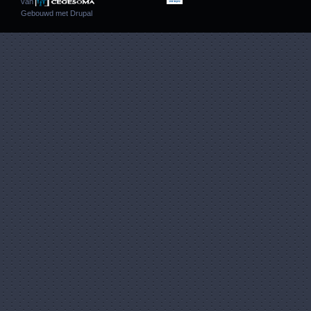
van
Gebouwd met
Drupal