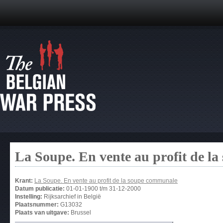
La Soupe. En vente au profit de l
Krant:
La Soupe. En vente au profit de la soupe communale
Datum publicatie:
01-01-1900
t/m
31-12-2000
Instelling:
Rijksarchief in België
Plaatsnummer:
G13032
Plaats van uitgave:
Brussel