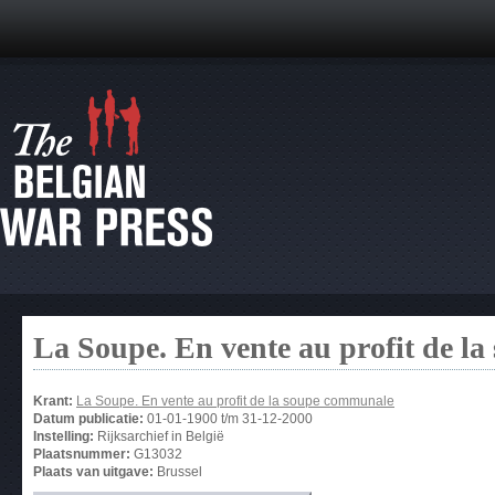
La Soupe. En vente au profit de l
Krant:
La Soupe. En vente au profit de la soupe communale
Datum publicatie:
01-01-1900
t/m
31-12-2000
Instelling:
Rijksarchief in België
Plaatsnummer:
G13032
Plaats van uitgave:
Brussel