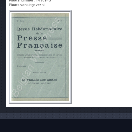
Plaatsnummer:
III49814B
Plaats van uitgave:
s.l.