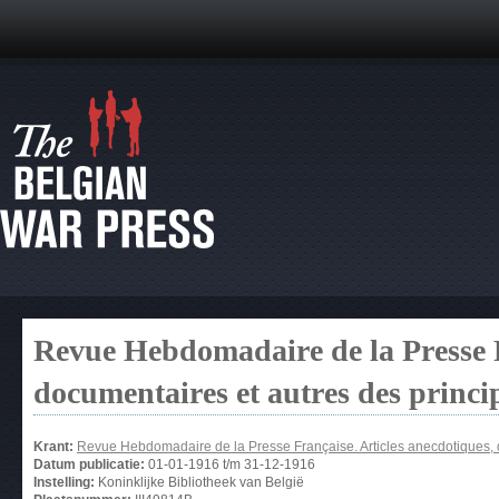
Revue Hebdomadaire de la Presse F
documentaires et autres des princ
Krant:
Revue Hebdomadaire de la Presse Française. Articles anecdotiques, 
Datum publicatie:
01-01-1916
t/m
31-12-1916
Instelling:
Koninklijke Bibliotheek van België