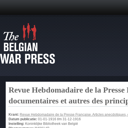
Revue Hebdomadaire de la Presse F
documentaires et autres des princ
Krant:
Revue Hebdomadaire de la Presse Française. Articles anecdotiques, 
Datum publicatie:
01-01-1916
t/m
31-12-1916
Instelling:
Koninklijke Bibliotheek van België