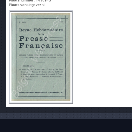
Plaatsnummer:
III49814B
Plaats van uitgave:
s.l.