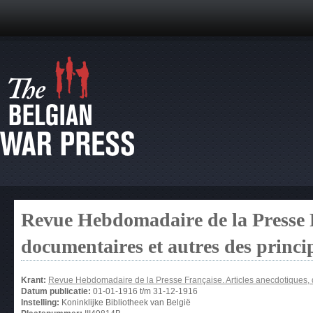
Revue Hebdomadaire de la Presse F
documentaires et autres des princ
Krant:
Revue Hebdomadaire de la Presse Française. Articles anecdotiques, 
Datum publicatie:
01-01-1916
t/m
31-12-1916
Instelling:
Koninklijke Bibliotheek van België