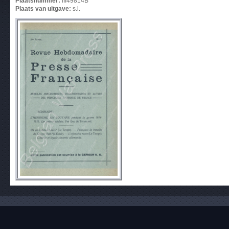
Plaatsnummer:
III49814B
Plaats van uitgave:
s.l.