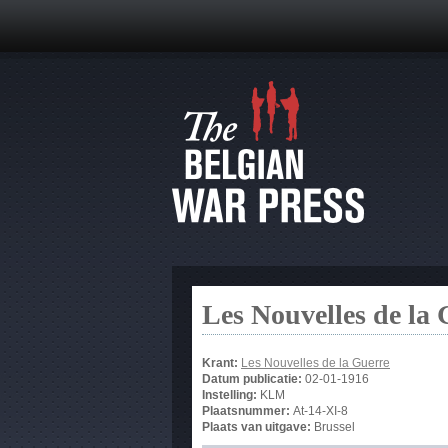
Les Nouvelles de la
Krant:
Les Nouvelles de la Guerre
Datum publicatie:
02-01-1916
Instelling:
KLM
Plaatsnummer:
At-14-XI-8
Plaats van uitgave:
Brussel