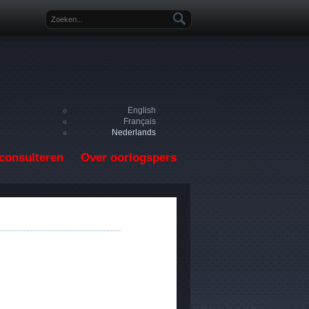
Zoekveld
English
Français
Nederlands
consulteren
Over oorlogspers