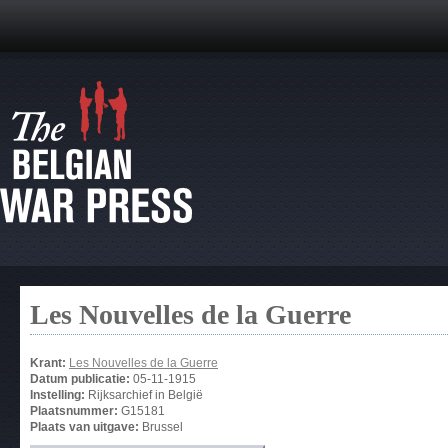
Les Nouvelles de la Guerre
Krant:
Les Nouvelles de la Guerre
Datum publicatie:
05-11-1915
Instelling:
Rijksarchief in België
Plaatsnummer:
G15181
Plaats van uitgave:
Brussel