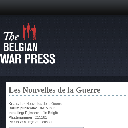
Les Nouvelles de la Guerre
Krant:
Les Nouvelles de la Guerre
Datum publicatie:
10-07-1915
Instelling:
Rijksarchief in België
Plaatsnummer:
G15181
Plaats van uitgave:
Brussel