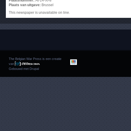
Plaatsnummer:
At-14-XI-8
Plaats van uitgave:
Brussel
This newspaper is unavailable on line.
The Belgian War Press is een creatie
van
Gebouwd met
Drupal