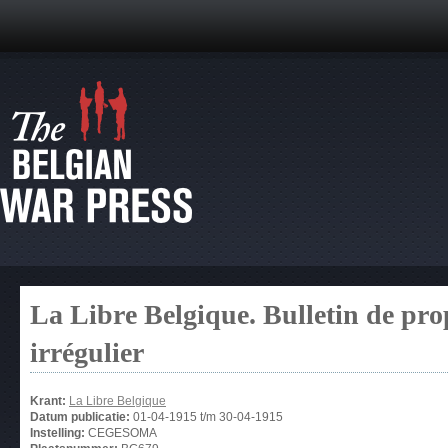
La Libre Belgique. Bulletin de pro
irrégulier
Krant:
La Libre Belgique
Datum publicatie:
01-04-1915
t/m
30-04-1915
Instelling:
CEGESOMA