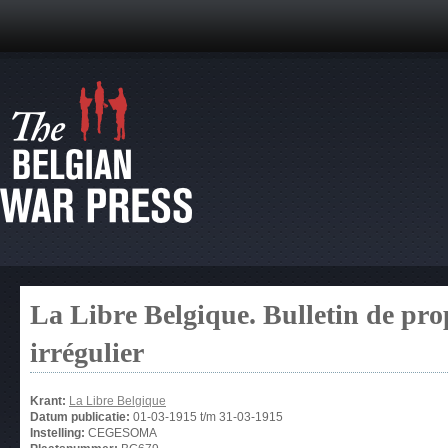
La Libre Belgique. Bulletin de pro
irrégulier
Krant:
La Libre Belgique
Datum publicatie:
01-03-1915
t/m
31-03-1915
Instelling:
CEGESOMA