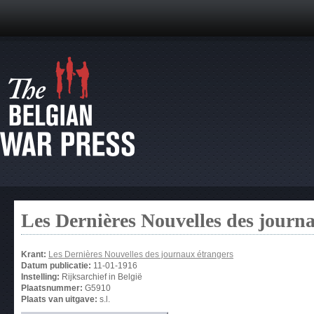
Les Dernières Nouvelles des journ
Krant:
Les Dernières Nouvelles des journaux étrangers
Datum publicatie:
11-01-1916
Instelling:
Rijksarchief in België
Plaatsnummer:
G5910
Plaats van uitgave:
s.l.