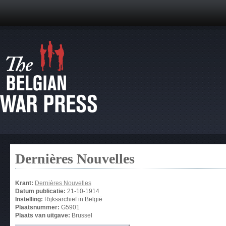
Dernières Nouvelles
Krant:
Dernières Nouvelles
Datum publicatie:
21-10-1914
Instelling:
Rijksarchief in België
Plaatsnummer:
G5901
Plaats van uitgave:
Brussel