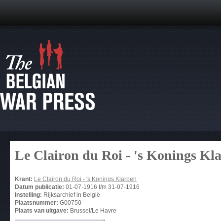
Le Clairon du Roi - 's Konings Kl
Krant:
Le Clairon du Roi - 's Konings Klaroen
Datum publicatie:
01-07-1916
t/m
31-07-1916
Instelling:
Rijksarchief in België
Plaatsnummer:
G00750
Plaats van uitgave:
Brussel/Le Havre