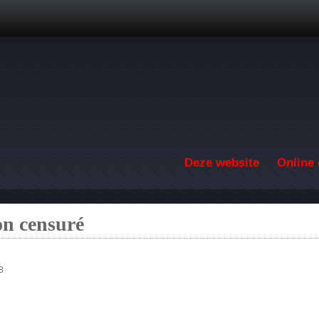
Overslaan en naar de inhoud gaan
Deze website
Online 
on censuré
8