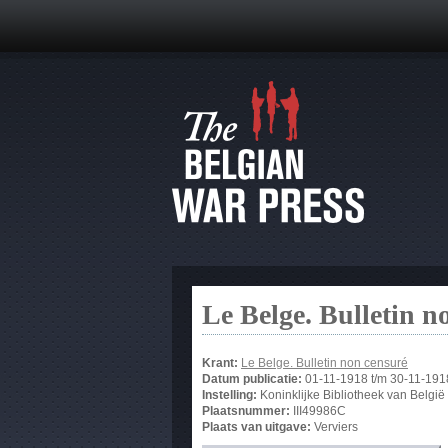
Le Belge. Bulletin n
Krant:
Le Belge. Bulletin non censuré
Datum publicatie:
01-11-1918
t/m
30-11-191
Instelling:
Koninklijke Bibliotheek van België
Plaatsnummer:
III49986C
Plaats van uitgave:
Verviers