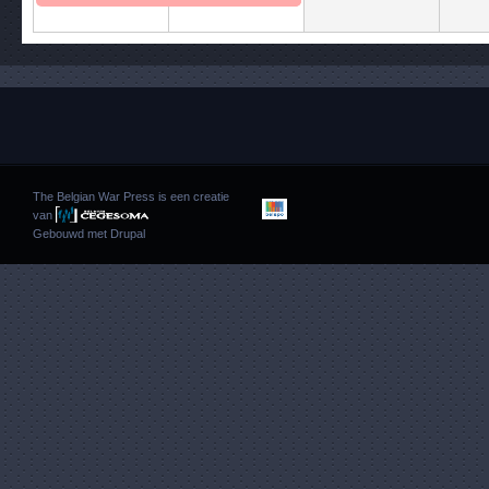
The Belgian War Press is een creatie
van
Gebouwd met
Drupal