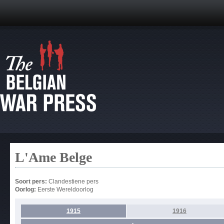
L'Ame Belge
Soort pers:
Clandestiene pers
Oorlog:
Eerste Wereldoorlog
1915
1916