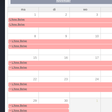
november
ma
di
wo
1
2
3
L'Ame Belge
L'Ame Belge
8
9
10
«
L'Ame Belge
«
L'Ame Belge
15
16
17
«
L'Ame Belge
«
L'Ame Belge
22
23
24
«
L'Ame Belge
«
L'Ame Belge
29
30
1
«
L'Ame Belge
«
L'Ame Belge