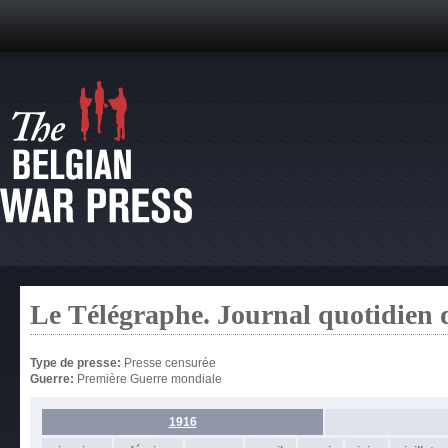
Le Télégraphe. Journal quotidien 
Type de presse:
Presse censurée
Guerre:
Première Guerre mondiale
1916