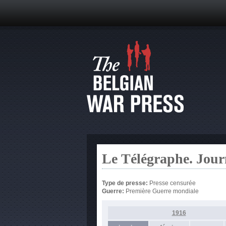
Le Télégraphe. Jour
Type de presse:
Presse censurée
Guerre:
Première Guerre mondiale
1916