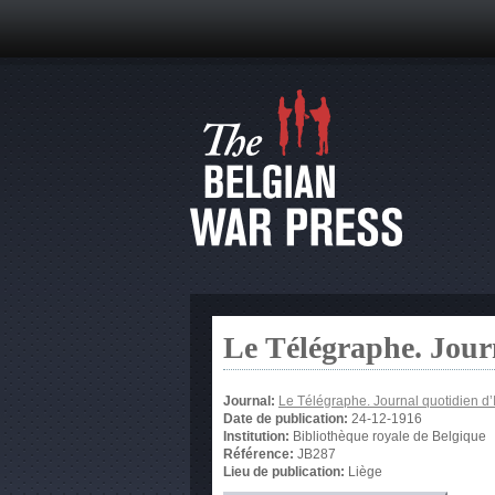
Le Télégraphe. Jour
Journal:
Le Télégraphe. Journal quotidien d’
Date de publication:
24-12-1916
Institution:
Bibliothèque royale de Belgique
Référence:
JB287
Lieu de publication:
Liège