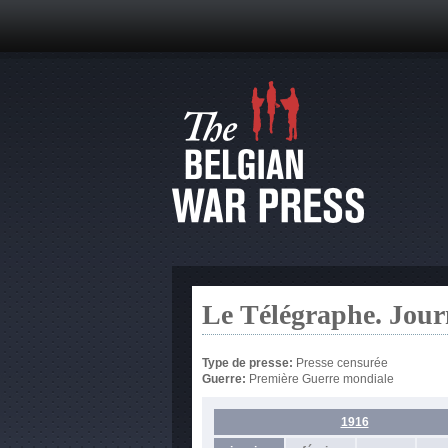
Le Télégraphe. Jour
Type de presse:
Presse censurée
Guerre:
Première Guerre mondiale
1916