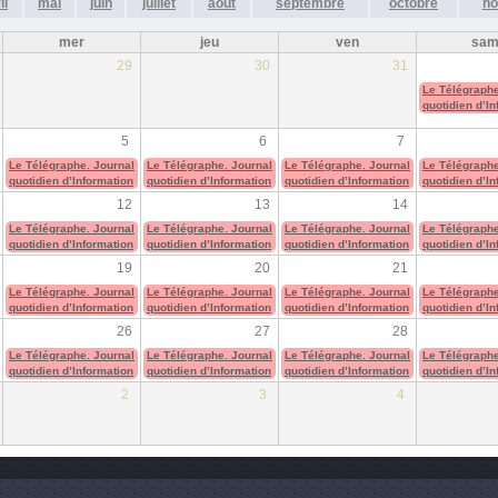
il
mai
juin
juillet
août
septembre
octobre
no
mer
jeu
ven
sa
29
30
31
Le Télégraphe
quotidien d’I
5
6
7
Le Télégraphe. Journal
Le Télégraphe. Journal
Le Télégraphe. Journal
Le Télégraphe
quotidien d’Information
quotidien d’Information
quotidien d’Information
quotidien d’I
12
13
14
Le Télégraphe. Journal
Le Télégraphe. Journal
Le Télégraphe. Journal
Le Télégraphe
quotidien d’Information
quotidien d’Information
quotidien d’Information
quotidien d’I
19
20
21
Le Télégraphe. Journal
Le Télégraphe. Journal
Le Télégraphe. Journal
Le Télégraphe
quotidien d’Information
quotidien d’Information
quotidien d’Information
quotidien d’I
26
27
28
Le Télégraphe. Journal
Le Télégraphe. Journal
Le Télégraphe. Journal
Le Télégraphe
quotidien d’Information
quotidien d’Information
quotidien d’Information
quotidien d’I
2
3
4