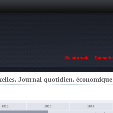
Aller au contenu principal
Ce site web
Consulter
elles. Journal quotidien, économique
1915
1916
1917