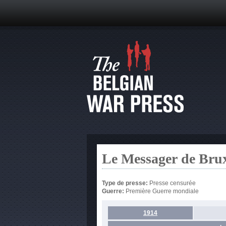
Le Messager de Brux
Type de presse:
Presse censurée
Guerre:
Première Guerre mondiale
1914