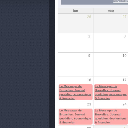
novembr
lun
mar
26
27
2
3
9
10
16
17
Le Messager de
Le Messager de
Bruxelles. Journal
Bruxelles. Journal
quotidien, économique
quotidien, économique
& financier
& financier
23
24
Le Messager de
Le Messager de
Bruxelles. Journal
Bruxelles. Journal
quotidien, économique
quotidien, économique
& financier
& financier