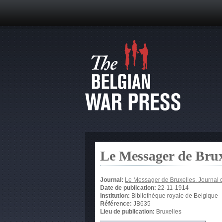
Le Messager de Brux
Journal:
Le Messager de Bruxelles. Journal 
Date de publication:
22-11-1914
Institution:
Bibliothèque royale de Belgique
Référence:
JB635
Lieu de publication:
Bruxelles