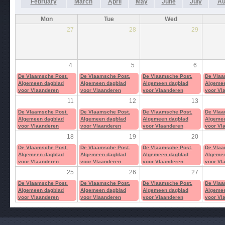
February
March
April
May
June
July
Au
Mon
Tue
Wed
27
28
29
4
5
6
De Vlaamsche Post.
De Vlaamsche Post.
De Vlaamsche Post.
De Vlaa
Algemeen dagblad
Algemeen dagblad
Algemeen dagblad
Algemee
voor Vlaanderen
voor Vlaanderen
voor Vlaanderen
voor Vl
11
12
13
De Vlaamsche Post.
De Vlaamsche Post.
De Vlaamsche Post.
De Vlaa
Algemeen dagblad
Algemeen dagblad
Algemeen dagblad
Algemee
voor Vlaanderen
voor Vlaanderen
voor Vlaanderen
voor Vl
18
19
20
De Vlaamsche Post.
De Vlaamsche Post.
De Vlaamsche Post.
De Vlaa
Algemeen dagblad
Algemeen dagblad
Algemeen dagblad
Algemee
voor Vlaanderen
voor Vlaanderen
voor Vlaanderen
voor Vl
25
26
27
De Vlaamsche Post.
De Vlaamsche Post.
De Vlaamsche Post.
De Vlaa
Algemeen dagblad
Algemeen dagblad
Algemeen dagblad
Algemee
voor Vlaanderen
voor Vlaanderen
voor Vlaanderen
voor Vl