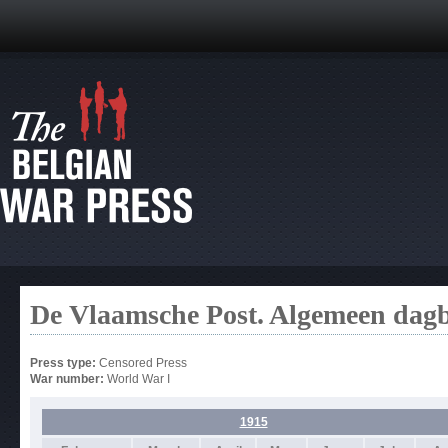
De Vlaamsche Post. Algemeen dag
Press type:
Censored Press
War number:
World War I
1915