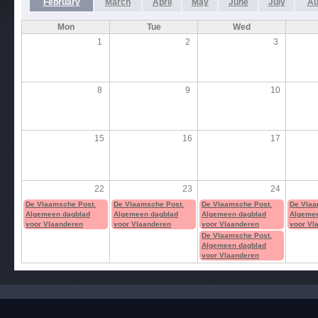
February
March
April
May
June
July
Au
Mon
Tue
Wed
1
2
3
8
9
10
15
16
17
22
23
24
De Vlaamsche Post.
De Vlaamsche Post.
De Vlaamsche Post.
De Vlaa
Algemeen dagblad
Algemeen dagblad
Algemeen dagblad
Algemee
voor Vlaanderen
voor Vlaanderen
voor Vlaanderen
voor Vl
De Vlaamsche Post.
Algemeen dagblad
voor Vlaanderen