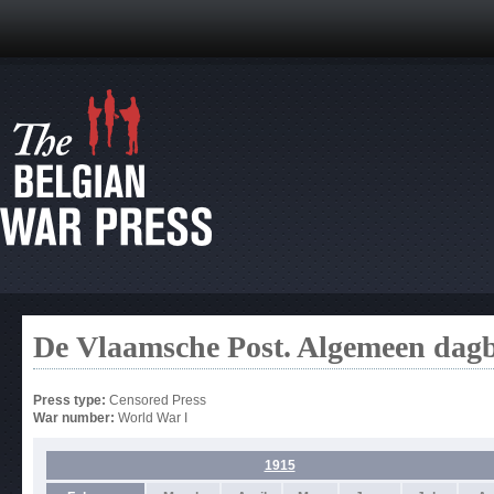
De Vlaamsche Post. Algemeen dag
Press type:
Censored Press
War number:
World War I
1915