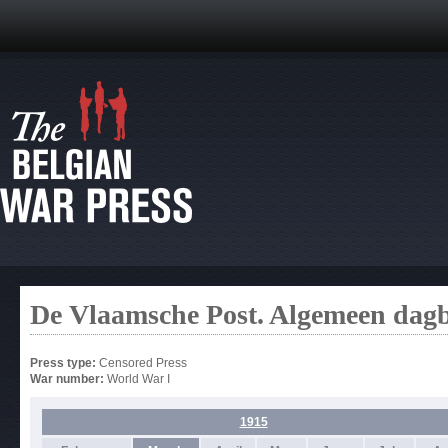
De Vlaamsche Post. Algemeen dag
Press type:
Censored Press
War number:
World War I
1915