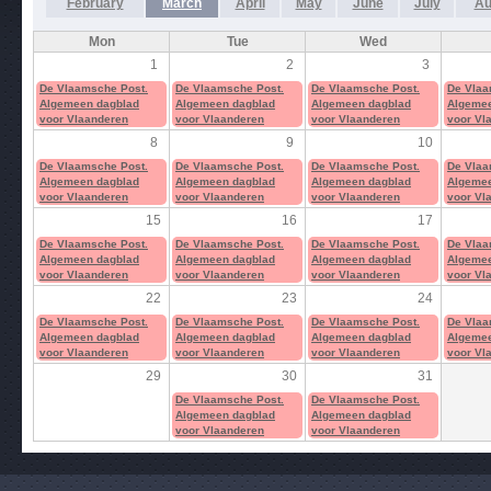
February
March
April
May
June
July
Au
Mon
Tue
Wed
1
2
3
De Vlaamsche Post.
De Vlaamsche Post.
De Vlaamsche Post.
De Vlaa
Algemeen dagblad
Algemeen dagblad
Algemeen dagblad
Algemee
voor Vlaanderen
voor Vlaanderen
voor Vlaanderen
voor Vl
8
9
10
De Vlaamsche Post.
De Vlaamsche Post.
De Vlaamsche Post.
De Vlaa
Algemeen dagblad
Algemeen dagblad
Algemeen dagblad
Algemee
voor Vlaanderen
voor Vlaanderen
voor Vlaanderen
voor Vl
15
16
17
De Vlaamsche Post.
De Vlaamsche Post.
De Vlaamsche Post.
De Vlaa
Algemeen dagblad
Algemeen dagblad
Algemeen dagblad
Algemee
voor Vlaanderen
voor Vlaanderen
voor Vlaanderen
voor Vl
22
23
24
De Vlaamsche Post.
De Vlaamsche Post.
De Vlaamsche Post.
De Vlaa
Algemeen dagblad
Algemeen dagblad
Algemeen dagblad
Algemee
voor Vlaanderen
voor Vlaanderen
voor Vlaanderen
voor Vl
29
30
31
De Vlaamsche Post.
De Vlaamsche Post.
Algemeen dagblad
Algemeen dagblad
voor Vlaanderen
voor Vlaanderen