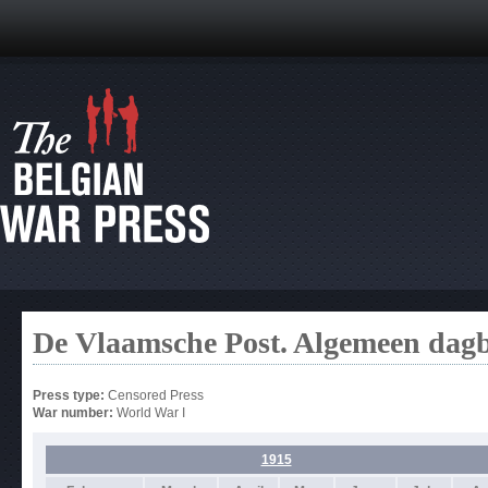
De Vlaamsche Post. Algemeen dag
Press type:
Censored Press
War number:
World War I
1915