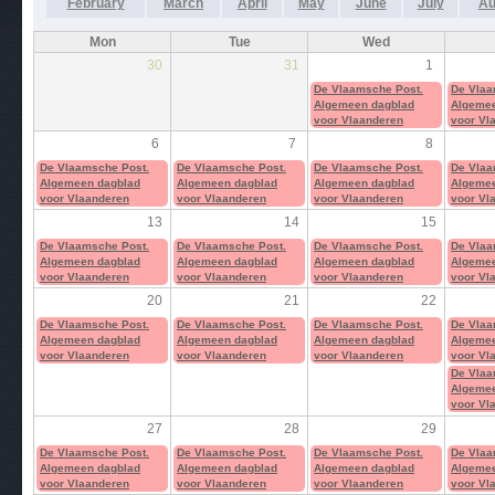
February
March
April
May
June
July
Au
Mon
Tue
Wed
30
31
1
De Vlaamsche Post.
De Vlaa
Algemeen dagblad
Algemee
voor Vlaanderen
voor Vl
6
7
8
De Vlaamsche Post.
De Vlaamsche Post.
De Vlaamsche Post.
De Vlaa
Algemeen dagblad
Algemeen dagblad
Algemeen dagblad
Algemee
voor Vlaanderen
voor Vlaanderen
voor Vlaanderen
voor Vl
13
14
15
De Vlaamsche Post.
De Vlaamsche Post.
De Vlaamsche Post.
De Vlaa
Algemeen dagblad
Algemeen dagblad
Algemeen dagblad
Algemee
voor Vlaanderen
voor Vlaanderen
voor Vlaanderen
voor Vl
20
21
22
De Vlaamsche Post.
De Vlaamsche Post.
De Vlaamsche Post.
De Vlaa
Algemeen dagblad
Algemeen dagblad
Algemeen dagblad
Algemee
voor Vlaanderen
voor Vlaanderen
voor Vlaanderen
voor Vl
De Vlaa
Algemee
voor Vl
27
28
29
De Vlaamsche Post.
De Vlaamsche Post.
De Vlaamsche Post.
De Vlaa
Algemeen dagblad
Algemeen dagblad
Algemeen dagblad
Algemee
voor Vlaanderen
voor Vlaanderen
voor Vlaanderen
voor Vl