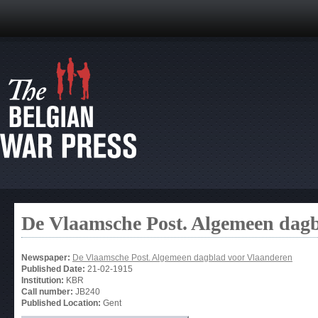
De Vlaamsche Post. Algemeen dag
Newspaper:
De Vlaamsche Post. Algemeen dagblad voor Vlaanderen
Published Date:
21-02-1915
Institution:
KBR
Call number:
JB240
Published Location:
Gent