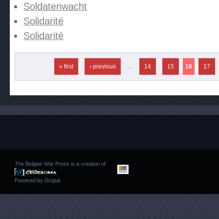
Soldatenwacht
Solidarité
Solidarité
Pages
« first
‹ previous
…
14
15
16
17
The Belgian War Press is a creation of
Powered by
Drupal