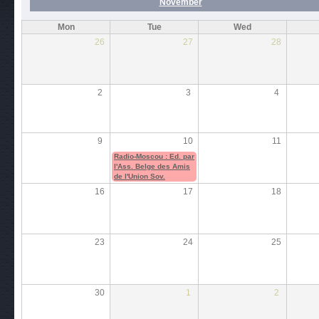
November
Mon
Tue
Wed
26
27
28
2
3
4
9
10
11
Radio-Moscou : Ed. par
l'Ass. Belge des Amis
de l'Union Sov.
16
17
18
23
24
25
30
1
2