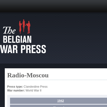
Radio-Moscou
Press type:
Clandestine Press
War number:
World War II
1942