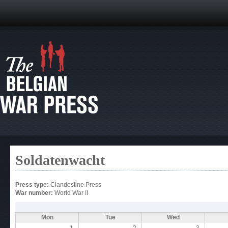
Soldatenwacht
Press type:
Clandestine Press
War number:
World War II
Mon
Tue
Wed
1
2
3