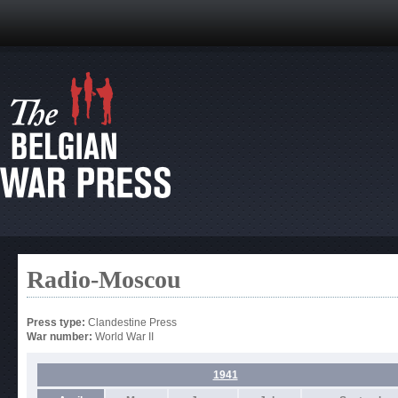
Radio-Moscou
Press type:
Clandestine Press
War number:
World War II
1941