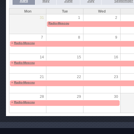
April
May
June
July
September
Mon
Tue
Wed
31
1
2
Radio-Moscou
7
8
9
«
Radio-Moscou
14
15
16
«
Radio-Moscou
21
22
23
«
Radio-Moscou
28
29
30
«
Radio-Moscou