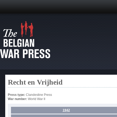
Recht en Vrijheid
Press type:
Clandestine Press
War number:
World War II
1942