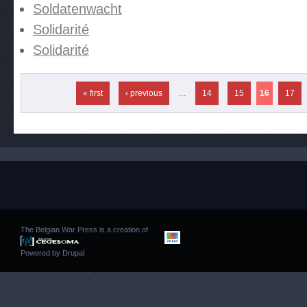
Soldatenwacht
Solidarité
Solidarité
Pages
« first
‹ previous
…
14
15
16
17
The Belgian War Press is a creation of
Powered by
Drupal