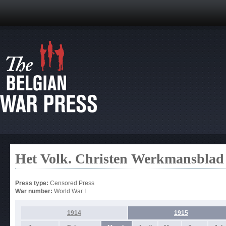
Het Volk. Christen Werkmansblad
Press type:
Censored Press
War number:
World War I
1914
1915