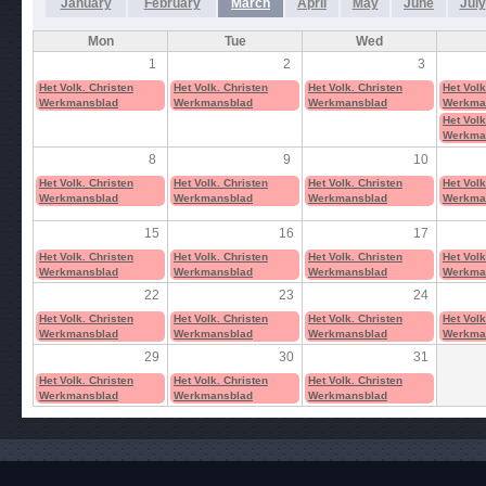
January
February
March
April
May
June
July
Mon
Tue
Wed
1
2
3
Het Volk. Christen
Het Volk. Christen
Het Volk. Christen
Het Volk
Werkmansblad
Werkmansblad
Werkmansblad
Werkma
Het Volk
Werkma
8
9
10
Het Volk. Christen
Het Volk. Christen
Het Volk. Christen
Het Volk
Werkmansblad
Werkmansblad
Werkmansblad
Werkma
15
16
17
Het Volk. Christen
Het Volk. Christen
Het Volk. Christen
Het Volk
Werkmansblad
Werkmansblad
Werkmansblad
Werkma
22
23
24
Het Volk. Christen
Het Volk. Christen
Het Volk. Christen
Het Volk
Werkmansblad
Werkmansblad
Werkmansblad
Werkma
29
30
31
Het Volk. Christen
Het Volk. Christen
Het Volk. Christen
Werkmansblad
Werkmansblad
Werkmansblad