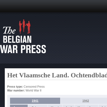
Het Vlaamsche Land. Ochtendbla
Press type:
Censored Press
War number:
World War II
1941
1942