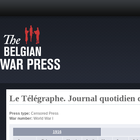
Le Télégraphe. Journal quotidien 
Press type:
Censored Press
War number:
World War I
1916