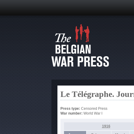
Le Télégraphe. Jour
Press type:
Censored Press
War number:
World War I
1916