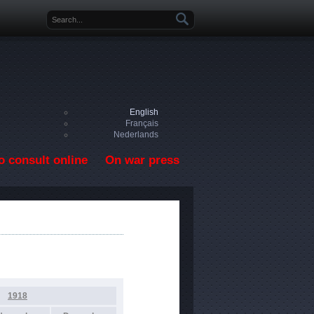
Search form
English
Français
Nederlands
o consult online
On war press
1918