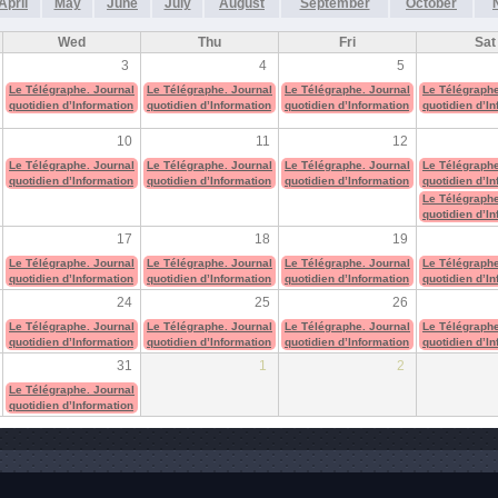
April
May
June
July
August
September
October
Wed
Thu
Fri
Sat
3
4
5
Le Télégraphe. Journal
Le Télégraphe. Journal
Le Télégraphe. Journal
Le Télégraphe
quotidien d’Information
quotidien d’Information
quotidien d’Information
quotidien d’I
10
11
12
Le Télégraphe. Journal
Le Télégraphe. Journal
Le Télégraphe. Journal
Le Télégraphe
quotidien d’Information
quotidien d’Information
quotidien d’Information
quotidien d’I
Le Télégraphe
quotidien d’I
17
18
19
Le Télégraphe. Journal
Le Télégraphe. Journal
Le Télégraphe. Journal
Le Télégraphe
quotidien d’Information
quotidien d’Information
quotidien d’Information
quotidien d’I
24
25
26
Le Télégraphe. Journal
Le Télégraphe. Journal
Le Télégraphe. Journal
Le Télégraphe
quotidien d’Information
quotidien d’Information
quotidien d’Information
quotidien d’I
31
1
2
Le Télégraphe. Journal
quotidien d’Information