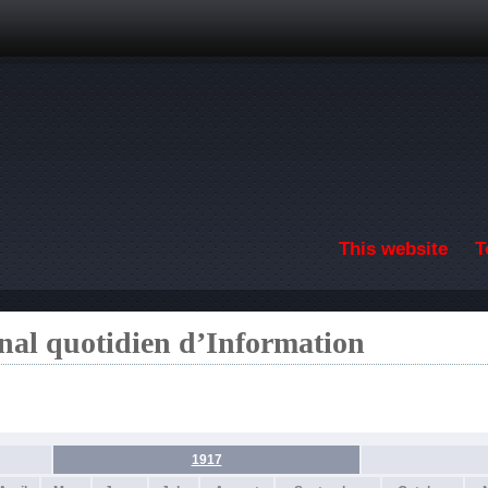
Skip to main content
This website
T
nal quotidien d’Information
1917