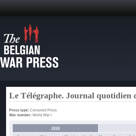
Le Télégraphe. Journal quotidien 
Press type:
Censored Press
War number:
World War I
1916