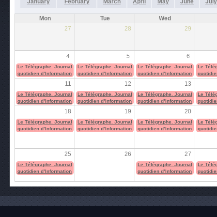
January
February
March
April
May
June
July
Mon
Tue
Wed
27
28
29
4
5
6
Le Télégraphe. Journal
Le Télégraphe. Journal
Le Télégraphe. Journal
Le Télé
quotidien d’Information
quotidien d’Information
quotidien d’Information
quotidie
11
12
13
Le Télégraphe. Journal
Le Télégraphe. Journal
Le Télégraphe. Journal
Le Télé
quotidien d’Information
quotidien d’Information
quotidien d’Information
quotidie
18
19
20
Le Télégraphe. Journal
Le Télégraphe. Journal
Le Télégraphe. Journal
Le Télé
quotidien d’Information
quotidien d’Information
quotidien d’Information
quotidie
25
26
27
Le Télégraphe. Journal
Le Télégraphe. Journal
Le Télé
quotidien d’Information
quotidien d’Information
quotidie