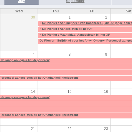
July
September
Wed
Thu
Fri
Sat
30
1
2
«
De Pionier : Aan mijnheer Van Roosbroeck, die de jonge collega
«
De Pionier : Aangesloten bij het OF
«
De Pionier : Maandblad. Aangesloten bij het OF
De Pionier : Strijdblad voor het Antw. Onderw. Personeel aanges
7
8
9
de jonge collega's liet deporteren'
F
 Personeel aangesloten bij het Onafhankelijkheidsfront
14
15
16
de jonge collega's liet deporteren'
F
 Personeel aangesloten bij het Onafhankelijkheidsfront
21
22
23