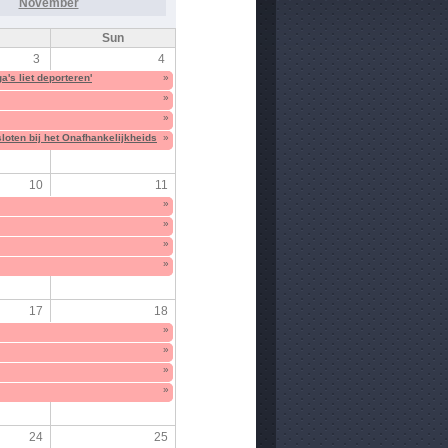
November
Sun
3
4
's liet deporteren'
»
»
»
loten bij het Onafhankelijkheidsfront
»
10
11
»
»
»
»
17
18
»
»
»
»
24
25