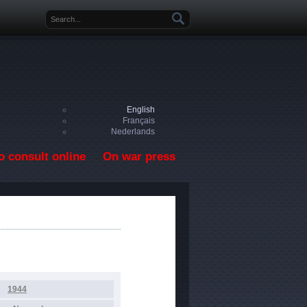
Search form
English
Français
Nederlands
o consult online
On war press
1944