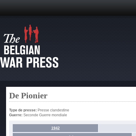
De Pionier
Type de presse:
Presse clandestine
Guerre:
Seconde Guerre mondiale
1942