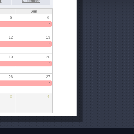
r
December
Sun
5
6
»
12
13
»
19
20
»
26
27
»
3
4