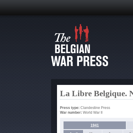
La Libre Belgique. N
Press type:
Clandestine Press
War number:
World War II
1941