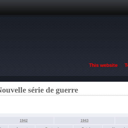
Skip to main content
This website
T
ouvelle série de guerre
1942
1943