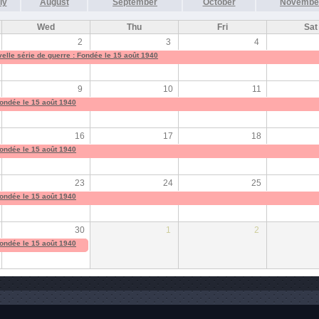
ly
August
September
October
Novembe
Wed
Thu
Fri
Sat
2
3
4
elle série de guerre : Fondée le 15 août 1940
9
10
11
Fondée le 15 août 1940
16
17
18
Fondée le 15 août 1940
23
24
25
Fondée le 15 août 1940
30
1
2
Fondée le 15 août 1940