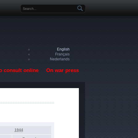
Search form
English
Français
Nederlands
o consult online
On war press
1944