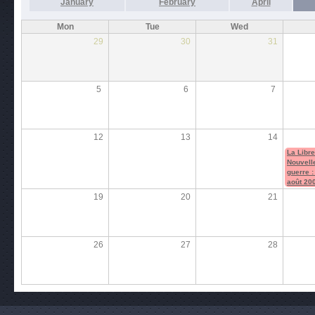
January
February
April
Mon
Tue
Wed
29
30
31
5
6
7
12
13
14
La Libre
Nouvell
guerre :
août 20
19
20
21
26
27
28