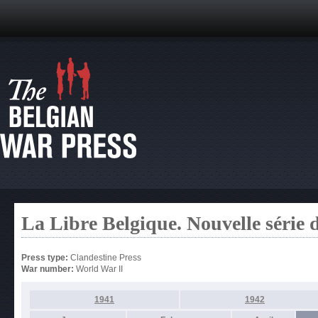
La Libre Belgique. Nouvelle série 
Press type:
Clandestine Press
War number:
World War II
1941
1942