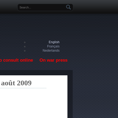
Search form
English
Français
Nederlands
o consult online
On war press
5 août 2009