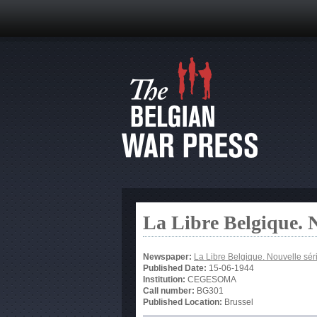
La Libre Belgique. N
Newspaper:
La Libre Belgique. Nouvelle sér
Published Date:
15-06-1944
Institution:
CEGESOMA
Call number:
BG301
Published Location:
Brussel