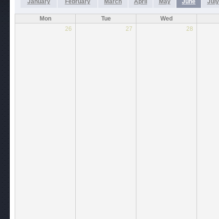
January
February
March
April
May
June
July
Mon
Tue
Wed
26
27
28