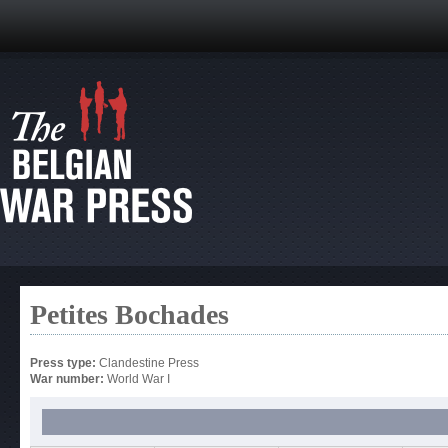
Petites Bochades
Press type:
Clandestine Press
War number:
World War I