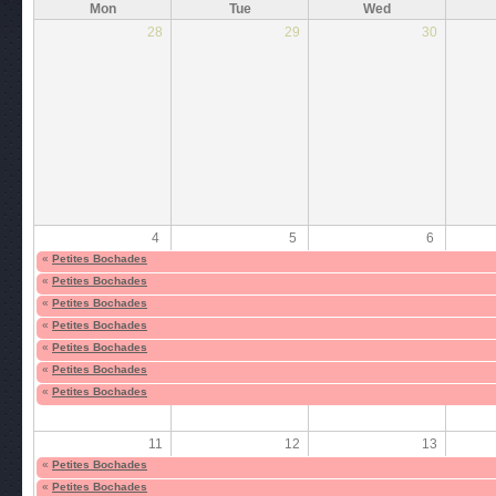
Mon
Tue
Wed
28
29
30
4
5
6
«
Petites Bochades
«
Petites Bochades
«
Petites Bochades
«
Petites Bochades
«
Petites Bochades
«
Petites Bochades
«
Petites Bochades
11
12
13
«
Petites Bochades
«
Petites Bochades