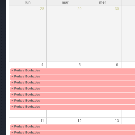
lun
mar
mer
28
29
30
4
5
6
«
Petites Bochades
«
Petites Bochades
«
Petites Bochades
«
Petites Bochades
«
Petites Bochades
«
Petites Bochades
«
Petites Bochades
11
12
13
«
Petites Bochades
«
Petites Bochades